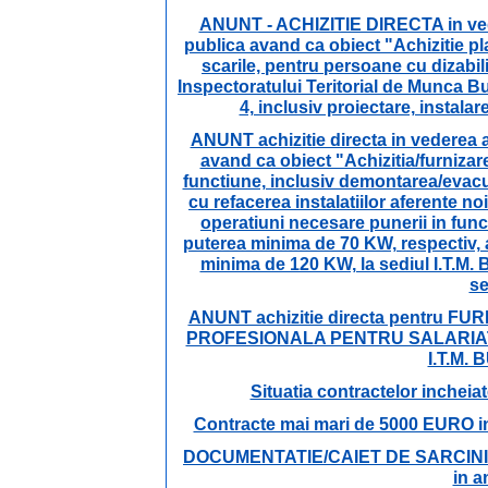
ANUNT - ACHIZITIE DIRECTA in veder
publica avand ca obiect "Achizitie pl
scarile, pentru persoane cu dizabili
Inspectoratului Teritorial de Munca Bu
4, inclusiv proiectare, instalar
ANUNT achizitie directa in vederea at
avand ca obiect "Achizitia/furnizare
functiune, inclusiv demontarea/evacua
cu refacerea instalatiilor aferente no
operatiuni necesare punerii in func
puterea minima de 70 KW, respectiv, 
minima de 120 KW, la sediul I.T.M.
se
ANUNT achizitie directa pentru 
PROFESIONALA PENTRU SALARIAT
I.T.M.
Situatia contractelor incheiat
Contracte mai mari de 5000 EURO inc
DOCUMENTATIE/CAIET DE SARCINI achi
in a