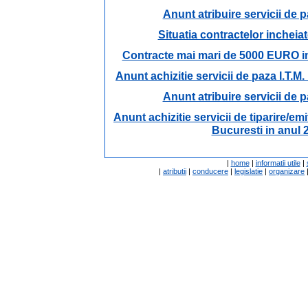
Anunt atribuire servicii de p
Situatia contractelor incheiat
Contracte mai mari de 5000 EURO inc
Anunt achizitie servicii de paza I.T.M.
Anunt atribuire servicii de p
Anunt achizitie servicii de tiparire/emi
Bucuresti in anul 2
|
home
|
informatii utile
|
|
atributii
|
conducere
|
legislatie
|
organizare