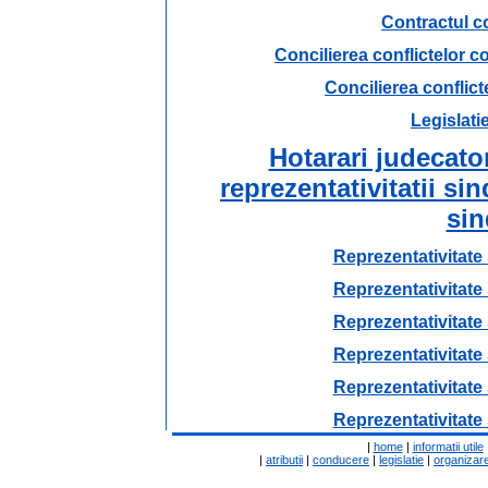
Contractul c
Concilierea conflictelor c
Concilierea conflic
Legislati
Hotarari judecato
reprezentativitatii sin
sin
Reprezentativitate 
Reprezentativitate 
Reprezentativitate 
Reprezentativitate 
Reprezentativitate 
Reprezentativitate 
|
home
|
informatii utile
|
atributii
|
conducere
|
legislatie
|
organizar